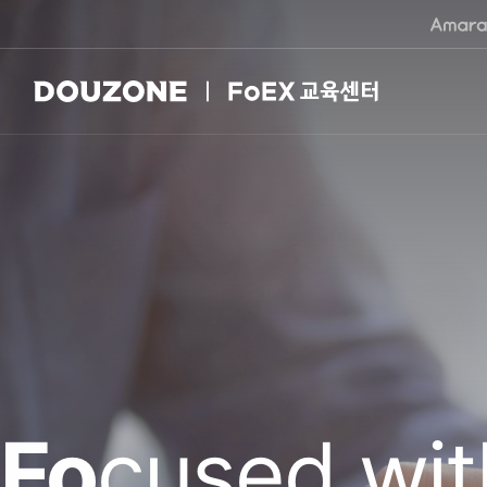
Fo
cused wi